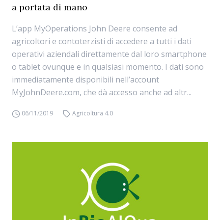
a portata di mano
L’app MyOperations John Deere consente ad
agricoltori e contoterzisti di accedere a tutti i dati
operativi aziendali direttamente dal loro smartphone
o tablet ovunque e in qualsiasi momento. I dati sono
immediatamente disponibili nell’account
MyJohnDeere.com, che dà accesso anche ad altr...
06/11/2019
Agricoltura 4.0