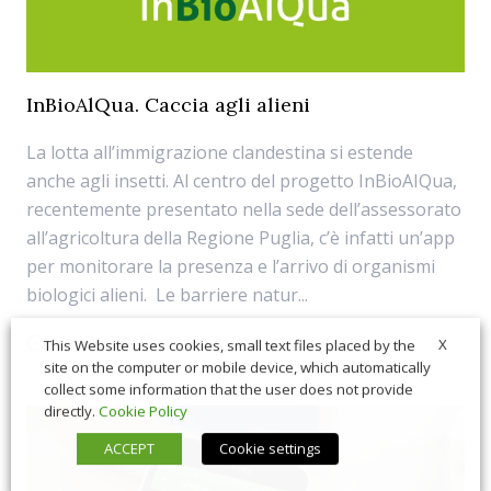
InBioAlQua. Caccia agli alieni
La lotta all’immigrazione clandestina si estende
anche agli insetti. Al centro del progetto InBioAIQua,
recentemente presentato nella sede dell’assessorato
all’agricoltura della Regione Puglia, c’è infatti un’app
per monitorare la presenza e l’arrivo di organismi
biologici alieni. Le barriere natur...
05/07/2019
Agricoltura 4.0
X
This Website uses cookies, small text files placed by the
site on the computer or mobile device, which automatically
collect some information that the user does not provide
directly.
Cookie Policy
ACCEPT
Cookie settings