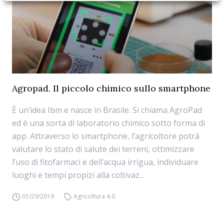
Agropad. Il piccolo chimico sullo smartphone
È un’idea Ibm e nasce in Brasile. Si chiama AgroPad
ed è una sorta di laboratorio chimico sotto forma di
app. Attraverso lo smartphone, l’agricoltore potrà
valutare lo stato di salute dei terreni, ottimizzare
l’uso di fitofarmaci e dell’acqua irrigua, individuare
luoghi e tempi propizi alla coltivaz...
01/29/2019
Agricoltura 4.0