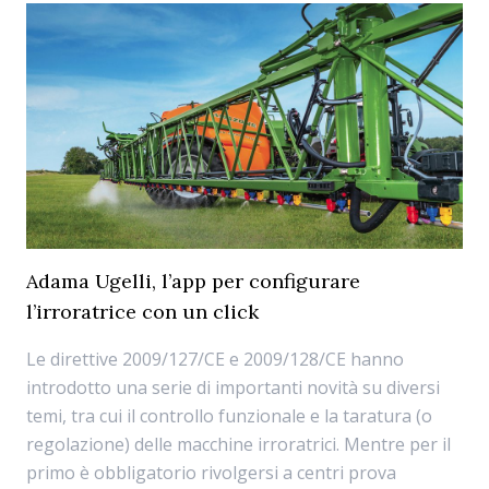
Adama Ugelli, l’app per configurare
l’irroratrice con un click
Le direttive 2009/127/CE e 2009/128/CE hanno
introdotto una serie di importanti novità su diversi
temi, tra cui il controllo funzionale e la taratura (o
regolazione) delle macchine irroratrici. Mentre per il
primo è obbligatorio rivolgersi a centri prova