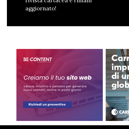
rivista cartacea e rimani
aggiornato!