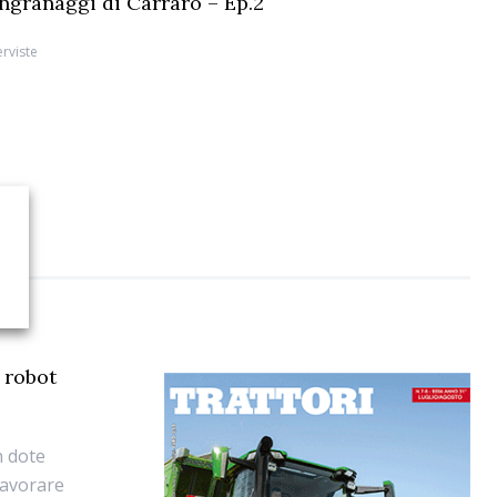
 ingranaggi di Carraro – Ep.2
erviste
o robot
n dote
lavorare