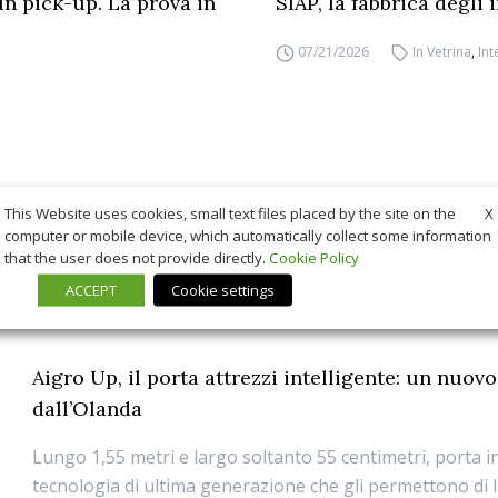
un pick-up. La prova in
SIAP, la fabbrica degli
07/21/2026
In Vetrina
,
Int
X
This Website uses cookies, small text files placed by the site on the
computer or mobile device, which automatically collect some information
that the user does not provide directly.
Cookie Policy
ACCEPT
Cookie settings
Aigro Up, il porta attrezzi intelligente: un nuov
dall’Olanda
Lungo 1,55 metri e largo soltanto 55 centimetri, porta i
tecnologia di ultima generazione che gli permettono di 