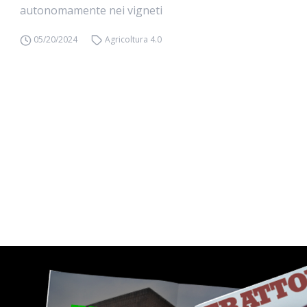
autonomamente nei vigneti
05/20/2024
Agricoltura 4.0