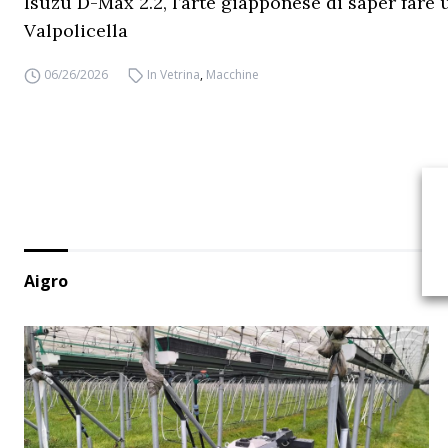
Isuzu D-Max 2.2, l’arte giapponese di saper fare 
Valpolicella
06/26/2026
In Vetrina
,
Macchine
Aigro