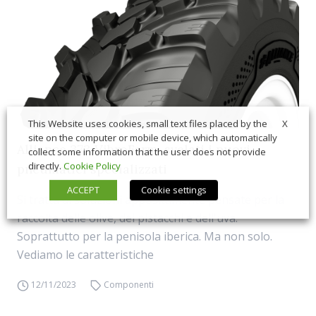
X
This Website uses cookies, small text files placed by the
site on the computer or mobile device, which automatically
Alliance 373 VibroFarm, svelati i nuovi
collect some information that the user does not provide
directly.
Cookie Policy
pneumatici specializzati
ACCEPT
Cookie settings
Si tratta di soluzioni appositamente pensate per la
raccolta delle olive, dei pistacchi e dell'uva.
Soprattutto per la penisola iberica. Ma non solo.
Vediamo le caratteristiche
12/11/2023
Componenti