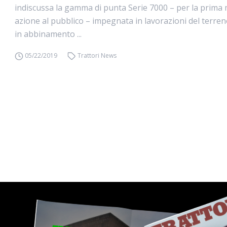
indiscussa la gamma di punta Serie 7000 – per la prima 
azione al pubblico – impegnata in lavorazioni del terre
in abbinamento ...
05/22/2019
Trattori News