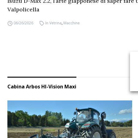
Isuzu D-Max 2.2, l’arte giapponese di saper fare 
Valpolicella
06/26/2026
In Vetrina
,
Macchine
Cabina Arbos HI-Vision Maxi