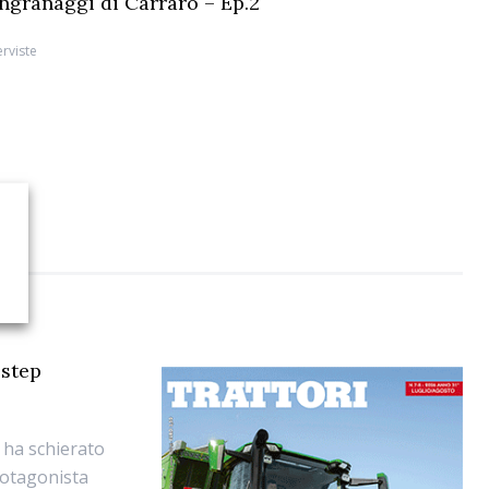
 ingranaggi di Carraro – Ep.2
erviste
 step
 ha schierato
protagonista