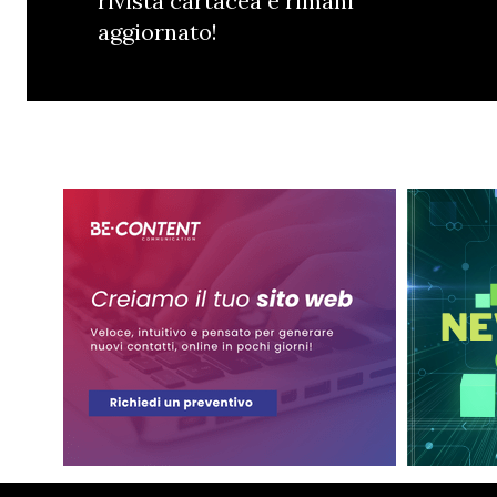
rivista cartacea e rimani
aggiornato!