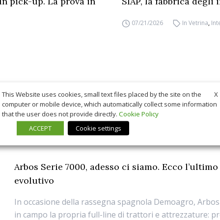
un pick-up. La prova in
SIAP, la fabbrica degli
07/21/2026
In Vetrina
,
Int
X
This Website uses cookies, small text files placed by the site on the
computer or mobile device, which automatically collect some information
that the user does not provide directly.
Cookie Policy
ACCEPT
Cookie settings
Arbos Serie 7000, adesso ci siamo. Ecco l’ultimo
evolutivo
In occasione della rassegna spagnola Demoagro, Arbos
in campo la propria full-line di trattori e attrezzature: 