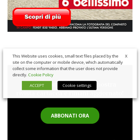
X
This Website uses cookies, small text files placed by the
site on the computer or mobile device, which automatically
collect some information that the user does not provide
directly.
Cookie Policy
Sfoglia comodamente la nostra
ACCEPT
Cookie settings
rivista cartacea e rimani aggiornato!
ABBONATI ORA