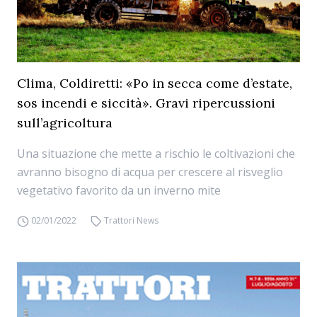
Clima, Coldiretti: «Po in secca come d’estate,
sos incendi e siccità». Gravi ripercussioni
sull’agricoltura
Una situazione che mette a rischio le coltivazioni che
avranno bisogno di acqua per crescere al risveglio
vegetativo favorito da un inverno mite
02/01/2022
Trattori News