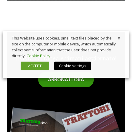
X
This Website uses cookies, small text files placed by the
site on the computer or mobile device, which automatically
Sfoglia comodamente la nostra
collect some information that the user does not provide
directly.
Cookie Policy
rivista cartacea e rimani aggiornato!
ACCEPT
Cookie settings
ABBONATI ORA