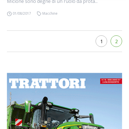
Micione sono degne di un ruolo da prota...
01/08/2017
Macchine
1
2