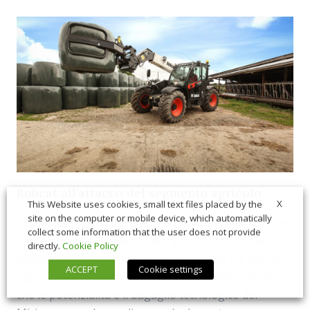
Bobcat all’attacco del segmento agricolo
X
This Website uses cookies, small text files placed by the
site on the computer or mobile device, which automatically
In considerazione del blasone riconosciutogli da anni
collect some information that the user does not provide
nel comparto movimento terra, è scorretto definire
directly.
Cookie Policy
Bobcat un outsider. È vero che le vendite sul fronte
ACCEPT
Cookie settings
agricolo sono ancora limitate, ma è altrettanto vero
che le potenzialità e il bagaglio tecnologico del