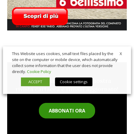
X
This Website uses cookies, small text files placed by the
site on the computer or mobile device, which automatically
collect some information that the user does not provide
directly.
Cookie Policy
Sfoglia comodamente la nostra
ACCEPT
Cookie settings
rivista cartacea e rimani aggiornato!
ABBONATI ORA