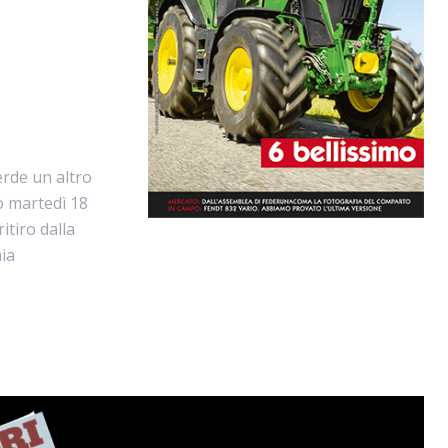
erde un altro
o martedì 18
itiro dalla
mia