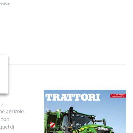
erviste
iù
ne agricole.
, non
quel di