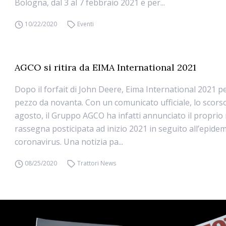
Bologna, dal 3 al 7 febbraio 2021 e per...
10/22/2020
Eventi
AGCO si ritira da EIMA International 2021
Dopo il forfait di John Deere, Eima International 2021 p
pezzo da novanta. Con un comunicato ufficiale, lo scors
agosto, il Gruppo AGCO ha infatti annunciato il proprio r
rassegna posticipata ad inizio 2021 in seguito all’epide
coronavirus. Una notizia pa...
08/25/2020
Trattori News