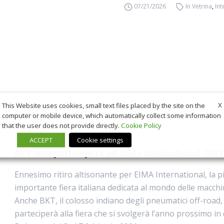
07/21/2026
In Vetrina
,
Int
X
This Website uses cookies, small text files placed by the site on the
computer or mobile device, which automatically collect some information
that the user does not provide directly.
Cookie Policy
ACCEPT
Cookie settings
BKT non parteciperà ad EIMA International 2021
Ennesimo ritiro altisonante per EIMA International, la p
importante fiera italiana dedicata al mondo delle macchi
Anche BKT, il colosso indiano degli pneumatici off-road
parteciperà alla fiera che si svolgerà l’anno prossimo in 