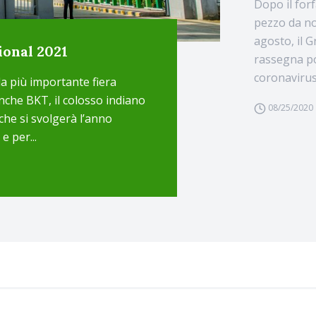
Dopo il for
pezzo da no
agosto, il G
ional 2021
rassegna po
coronavirus.
la più importante fiera
nche BKT, il colosso indiano
08/25/2020
che si svolgerà l’anno
e per...