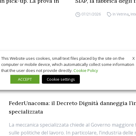
un pick-up. La prova in
SIAP, la fabbrica degli
07/21/2026
In Vetrina
,
Int
X
This Website uses cookies, small text files placed by the site on the
computer or mobile device, which automatically collect some information
that the user does not provide directly.
Cookie Policy
ACCEPT
Cookie settings
FederUnacoma: il Decreto Dignità danneggia l’i
specializzata
La meccanica specializzata chiede al Governo maggiore fl
sulle politiche del lavoro. In particolare, l’industria dell