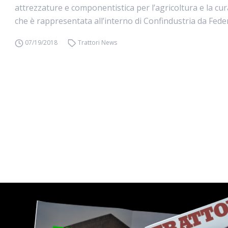
attrezzature e componentistica per l’agricoltura e la cur
che è rappresentata all’interno di Confindustria da Fed
07/19/2018
Trattori News