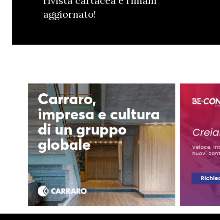
rivista cartacea e rimani
aggiornato!