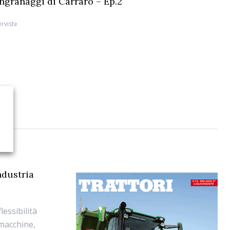
 ingranaggi di Carraro – Ep.2
erviste
ndustria
essibilità
e macchine,