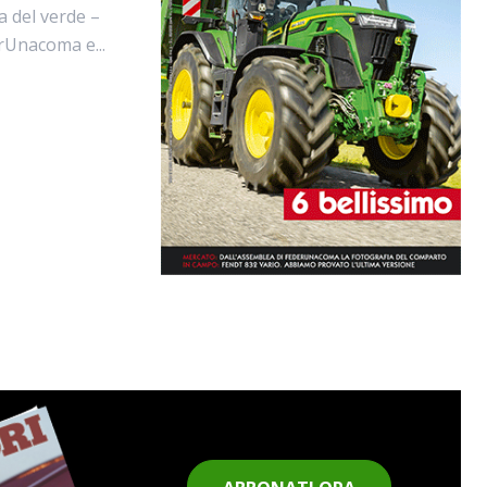
a del verde –
erUnacoma e...