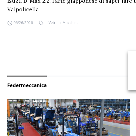
Isuzu D-Max 2.2, l’arte giapponese di saper fare 
Valpolicella
06/26/2026
In Vetrina
,
Macchine
Federmeccanica