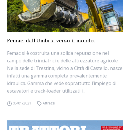
Femac, dall’Umbria verso il mondo.
Femac si è costruita una solida reputazione nel
campo delle trinciatrici e delle attrezzature agricole.
Nella sede di Trestina, vicino a Città di Castello, nasce
infatti una gamma completa prevalentemente
idraulica. Gamma che vede soprattutto l’impiego di
escavatori e track-loader utilizzati i...
05/01/2021
Attrezzi