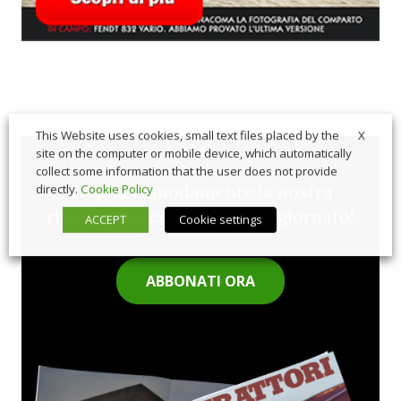
X
This Website uses cookies, small text files placed by the
site on the computer or mobile device, which automatically
collect some information that the user does not provide
Sfoglia comodamente la nostra
directly.
Cookie Policy
rivista cartacea e rimani aggiornato!
ACCEPT
Cookie settings
ABBONATI ORA