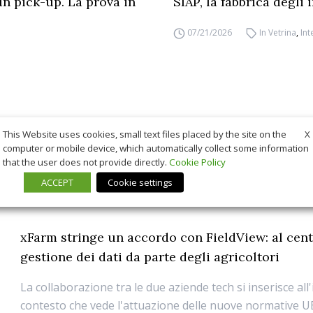
un pick-up. La prova in
SIAP, la fabbrica degli
07/21/2026
In Vetrina
,
Int
X
This Website uses cookies, small text files placed by the site on the
computer or mobile device, which automatically collect some information
that the user does not provide directly.
Cookie Policy
ACCEPT
Cookie settings
xFarm stringe un accordo con FieldView: al cent
gestione dei dati da parte degli agricoltori
La collaborazione tra le due aziende tech si inserisce all
contesto che vede l'attuazione delle nuove normative U