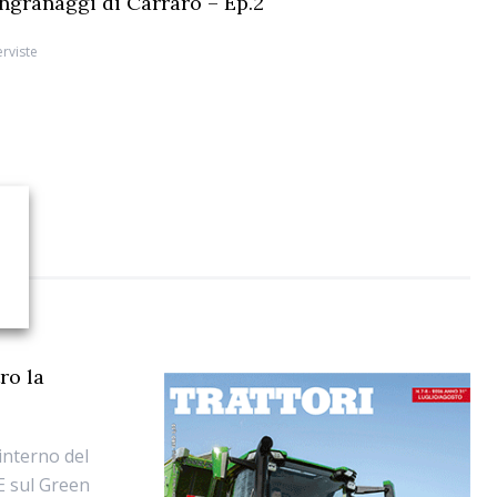
 ingranaggi di Carraro – Ep.2
erviste
ro la
'interno del
E sul Green