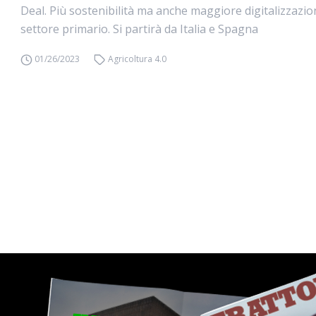
Deal. Più sostenibilità ma anche maggiore digitalizzazio
settore primario. Si partirà da Italia e Spagna
01/26/2023
Agricoltura 4.0