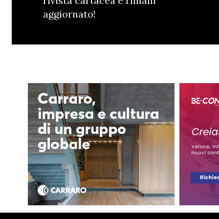
rivista cartacea e rimani
aggiornato!