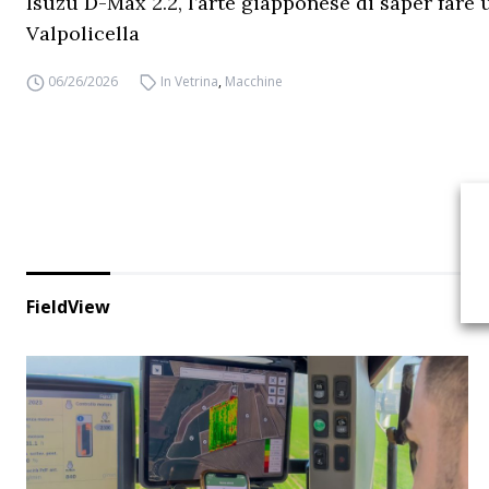
Isuzu D-Max 2.2, l’arte giapponese di saper fare 
Valpolicella
06/26/2026
In Vetrina
,
Macchine
FieldView