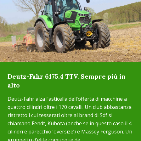
Deutz-Fahr 6175.4 TTV. Sempre più in
alto
Deutz-Fahr alza l’asticella dell’offerta di macchine a
quattro cilindri oltre i 170 cavalli. Un club abbastanza
ristretto i cui tesserati oltre al brand di Sdf si
chiamano Fendt, Kubota (anche se in questo caso il 4
cilindri è parecchio ‘oversize’) e Massey Ferguson. Un
gruppetto d’elite comunque de...