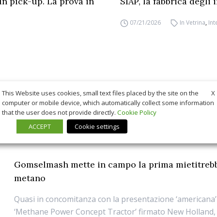
un pick-up. La prova in
SIAP, la fabbrica degli
07/21/2026
In Vetrina
,
Int
X
This Website uses cookies, small text files placed by the site on the
computer or mobile device, which automatically collect some information
that the user does not provide directly.
Cookie Policy
ACCEPT
Cookie settings
Gomselmash mette in campo la prima mietitrebb
metano
Quasi in concomitanza con la presentazione ‘americana’
‘Methane Power Concept Tractor’ firmato New Holland, 