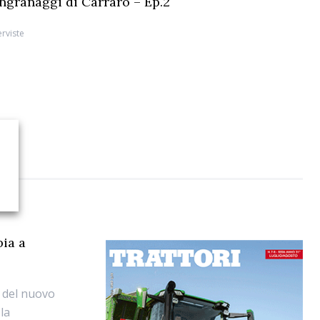
 ingranaggi di Carraro – Ep.2
erviste
ia a
 del nuovo
la