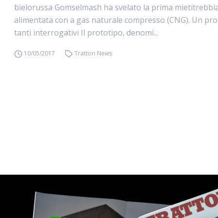
bielorussa Gomselmash ha svelato la prima mietitrebbi
alimentata con a gas naturale compresso (CNG). Un pr
tanti interrogativi Il prototipo, denomi...
10/05/2017
Trattori News