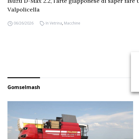
Isuzu D-Max 2.2, l’arte giapponese di saper fare 
Valpolicella
06/26/2026
In Vetrina
,
Macchine
Gomselmash