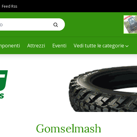
Feed Rss
ponenti
Attrezzi
Eventi
Vedi tutte le categorie
Gomselmash