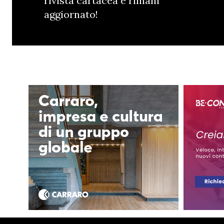
rivista cartacea e rimani
aggiornato!