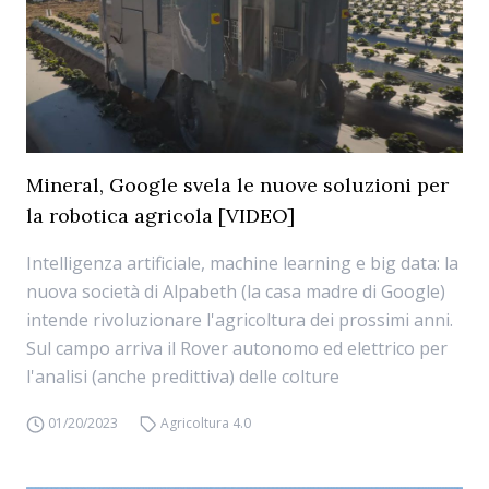
Mineral, Google svela le nuove soluzioni per
la robotica agricola [VIDEO]
Intelligenza artificiale, machine learning e big data: la
nuova società di Alpabeth (la casa madre di Google)
intende rivoluzionare l'agricoltura dei prossimi anni.
Sul campo arriva il Rover autonomo ed elettrico per
l'analisi (anche predittiva) delle colture
01/20/2023
Agricoltura 4.0