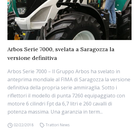
Arbos Serie 7000, svelata a Saragozza la
versione definitiva
Arbos Serie 7000 – Il Gruppo Arbos ha svelato in
anteprima mondiale al FIMA di Saragozza la versione
definitiva della propria serie ammiraglia. Sotto i
riflettori il modello di punta 7260 equipaggiato con
motore 6 cilindri Fpt da 6,7 litri e 260 cavalli di
potenza massima. Una garanzia in term...
02/22/2018
Trattori News