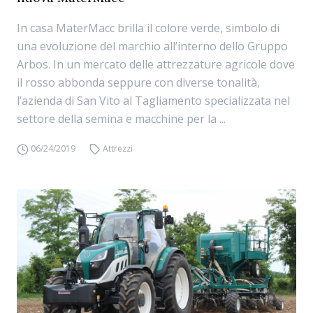
In casa MaterMacc brilla il colore verde, simbolo di
una evoluzione del marchio all’interno dello Gruppo
Arbos. In un mercato delle attrezzature agricole dove
il rosso abbonda seppure con diverse tonalità,
l’azienda di San Vito al Tagliamento specializzata nel
settore della semina e macchine per la ...
06/24/2019
Attrezzi