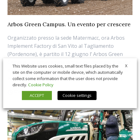
Arbos Green Campus. Un evento per crescere
Organizzato presso la sede Matermacc, ora Arbos
Implement Factory di San Vito al Tagliamento
(Pordenone), è partito il 12 giugno l’ Arbos Green
Campus, un programma di training dedicato a dealer
X
This Website uses cookies, small text files placed by the
e clienti per toccare con mano il progetto full line di
site on the computer or mobile device, which automatically
Arbos. Un evento in campo articolato in quattro s...
collect some information that the user does not provide
directly.
Cookie Policy
07/05/2018
Eventi
ACCEPT
Cookie settings