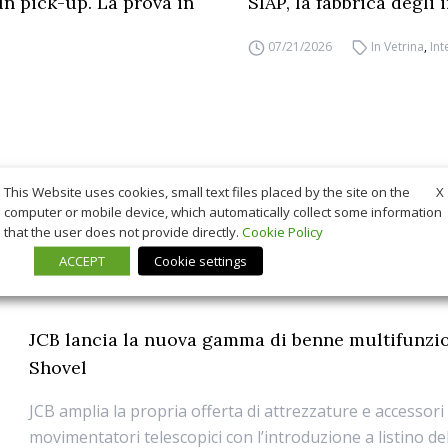
un pick-up. La prova in
SIAP, la fabbrica degli
07/21/2026
In Vetrina
,
Int
X
This Website uses cookies, small text files placed by the site on the
computer or mobile device, which automatically collect some information
that the user does not provide directly.
Cookie Policy
ACCEPT
Cookie settings
JCB lancia la nuova gamma di benne multifunzi
Shovel
JCB amplia la propria offerta di attrezzature e accessori
movimentatori telescopici con l’introduzione a listino d