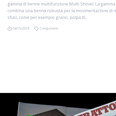
gamma di benne multifunzione Multi Shovel. La gamma 
combina una benna robusta per la movimentazione di m
sfusi, come per esempio grano, polpa di...
04/15/2018
Componenti