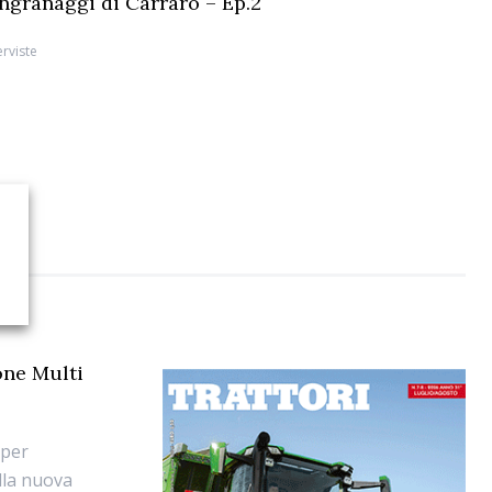
 ingranaggi di Carraro – Ep.2
erviste
one Multi
 per
ella nuova