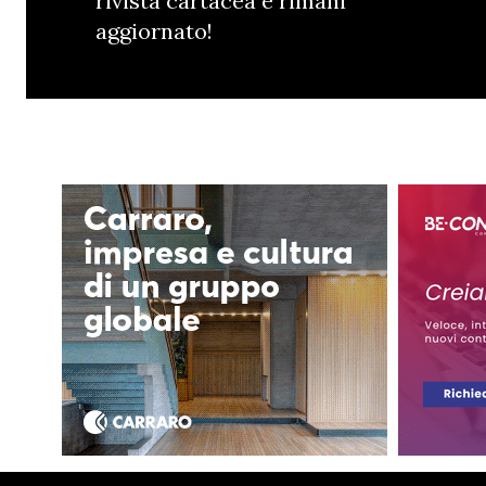
rivista cartacea e rimani
aggiornato!