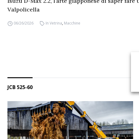
Isuzu D-Max 2.2, l’arte giapponese di saper fare 
Valpolicella
06/26/2026
In Vetrina
,
Macchine
JCB 525-60