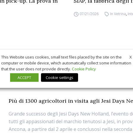
un pick-up. La prova in
SIAP, la fabbrica degli
07/21/2026
In Vetrina
,
Int
X
This Website uses cookies, small text files placed by the site on the
computer or mobile device, which automatically collect some information
that the user does not provide directly.
Cookie Policy
ACCEPT
Cookie settings
Più di 1300 agricoltori in visita agli Jesi Days 
Grande successo degli Jesi Days New Holland, l’evento d
tutti gli appassionati del marchio tenutosi a Jesi, in prov
Ancona, a partire dal 2 aprile e conclusosi nella seconda