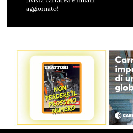
rivista cartacea e rimani
aggiornato!