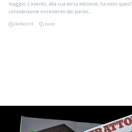
maggio. L’evento, alla sua terza edizione, ha visto ques
considerevole incremento dei partec...
06/06/2019
Eventi