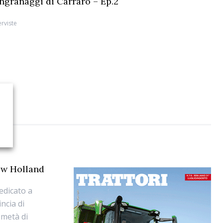
 ingranaggi di Carraro – Ep.2
erviste
New Holland
edicato a
incia di
 metà di