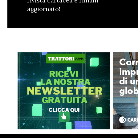
rivista cartacea e rimani
aggiornato!