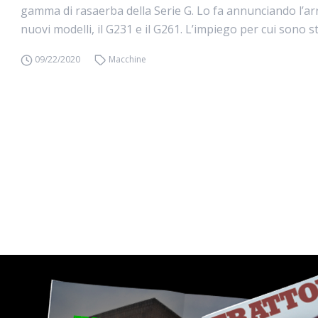
gamma di rasaerba della Serie G. Lo fa annunciando l’arr
nuovi modelli, il G231 e il G261. L’impiego per cui sono sta
09/22/2020
Macchine