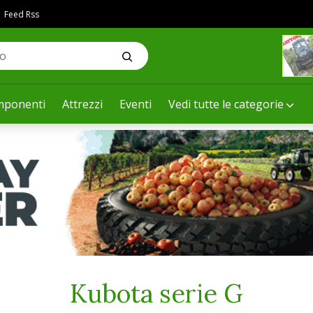
Feed Rss
ponenti
Attrezzi
Eventi
Vedi tutte le categorie
Kubota serie G