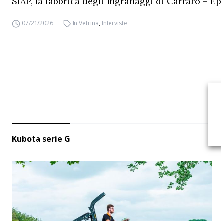
SIAP, la fabbrica degli ingranaggi di Carraro – Ep
07/21/2026
In Vetrina
,
Interviste
Kubota serie G