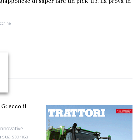
 giapponese di saper fare un pick-up. La prova in
cchine
G: ecco il
 innovative
a sua storica