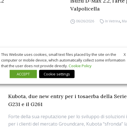
.2
Isuzu D-Max 2.2, l’arte
Valpolicella
06/26/2026
In Vetrina
,
Ma
X
This Website uses cookies, small text files placed by the site on the
computer or mobile device, which automatically collect some information
that the user does not provide directly.
Cookie Policy
ACCEPT
Cookie settings
Kubota, due new entry per i tosaerba della Serie 
G231 e il G261
Forte della sua reputazione per lo sviluppo di soluzioni
per i clienti del mercato Groundcare, Kubota “sfronda” l