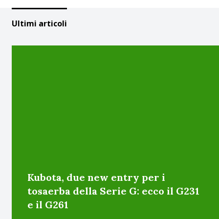
Ultimi articoli
Kubota, due new entry per i
tosaerba della Serie G: ecco il G231
e il G261