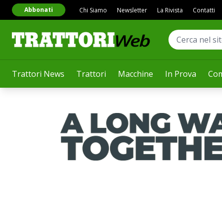
Abbonati
Chi Siamo
Newsletter
La Rivista
Contatti
Trattori News
Trattori
Macchine
In Prova
Com