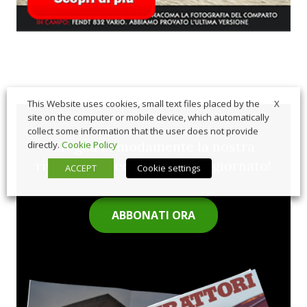
X
This Website uses cookies, small text files placed by the
site on the computer or mobile device, which automatically
collect some information that the user does not provide
Sfoglia comodamente la nostra
directly.
Cookie Policy
rivista cartacea e rimani aggiornato!
ACCEPT
Cookie settings
ABBONATI ORA