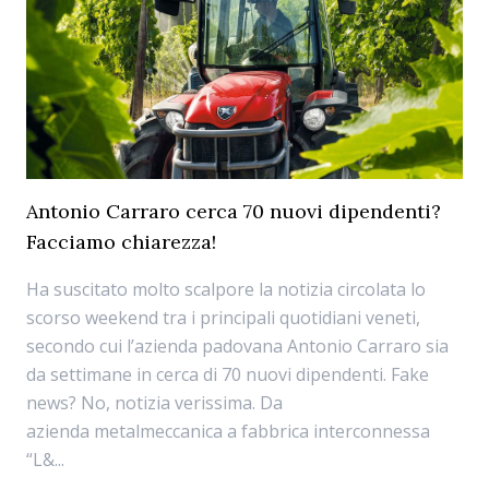
Antonio Carraro cerca 70 nuovi dipendenti?
Facciamo chiarezza!
Ha suscitato molto scalpore la notizia circolata lo
scorso weekend tra i principali quotidiani veneti,
secondo cui l’azienda padovana Antonio Carraro sia
da settimane in cerca di 70 nuovi dipendenti. Fake
news? No, notizia verissima. Da
azienda metalmeccanica a fabbrica interconnessa
“L&...