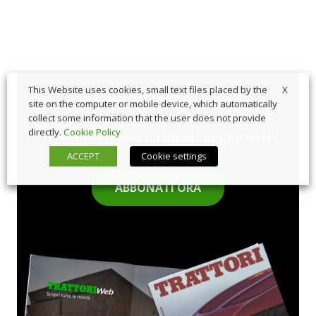
X
This Website uses cookies, small text files placed by the
site on the computer or mobile device, which automatically
Sfoglia comodamente la nostra
collect some information that the user does not provide
directly.
Cookie Policy
rivista cartacea e rimani aggiornato!
ACCEPT
Cookie settings
ABBONATI ORA