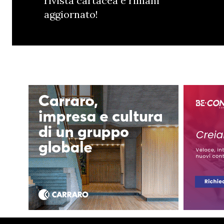
rivista cartacea e rimani
aggiornato!