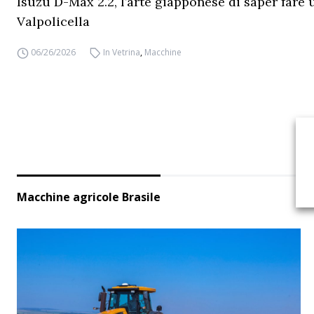
Isuzu D-Max 2.2, l’arte giapponese di saper fare 
Valpolicella
06/26/2026
In Vetrina
,
Macchine
Macchine agricole Brasile