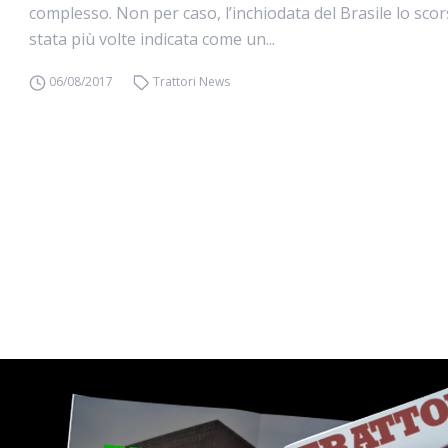
complesso. Non per caso, l’inchiodata del Brasile lo sco
stata più volte indicata come un...
06/08/2017
Trattori News