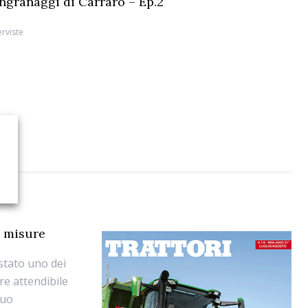
 ingranaggi di Carraro – Ep.2
erviste
e misure
stato uno dei
re attendibile
suo