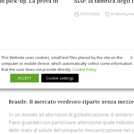
un pick-up. La prova in
SIAP, la fabbrica degli
07/21/2026
In Vetrina
,
Int
X
This Website uses cookies, small text files placed by the site on the
computer or mobile device, which automatically collect some information
that the user does not provide directly.
Cookie Policy
ACCEPT
Cookie settings
Brasile. Il mercato verdeoro riparte senza mezz
In un mondo ad alto tasso di globalizzazione, è sempre 
Paesi guardati con particolare attenzione quale indicato
dello stato di salute del comparto meccanizzazione nel 