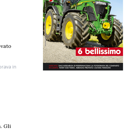
ovato
orava in
. Gli