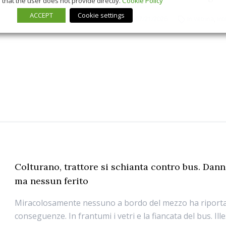
that the user does not provide directly.
Cookie Policy
ACCEPT
Cookie settings
07/21/2026
In Vetrina
,
Int
Colturano, trattore si schianta contro bus. Dann
ma nessun ferito
Miracolosamente nessuno a bordo del mezzo ha riport
conseguenze. In frantumi i vetri e la fiancata del bus. Ill