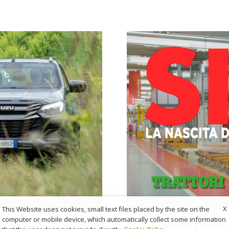
X
This Website uses cookies, small text files placed by the site on the
computer or mobile device, which automatically collect some information
un pick-up. La prova in
SIAP, la fabbrica degli