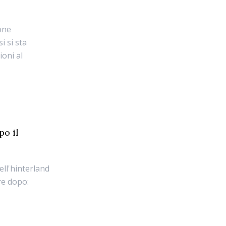
one
i si sta
oni al
po il
ell'hinterland
re dopo: