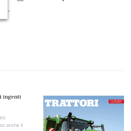
erviste
i ingenti
ato
eso anche il