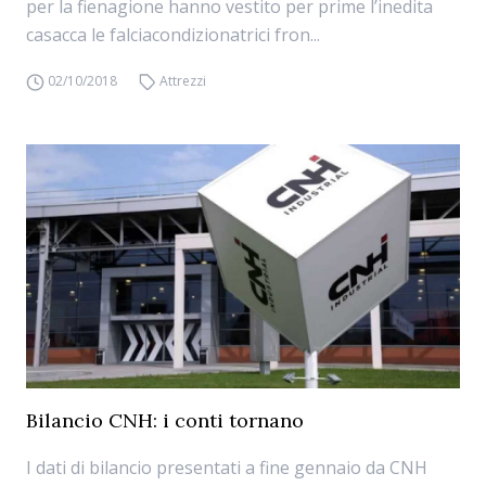
per la fienagione hanno vestito per prime l’inedita
casacca le falciacondizionatrici fron...
02/10/2018
Attrezzi
Bilancio CNH: i conti tornano
I dati di bilancio presentati a fine gennaio da CNH