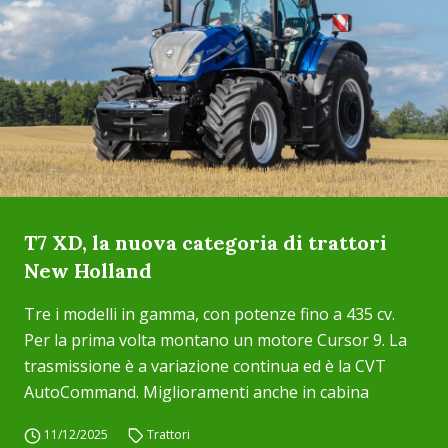
T7 XD, la nuova categoria di trattori
New Holland
Tre i modelli in gamma, con potenze fino a 435 cv.
Per la prima volta montano un motore Cursor 9. La
trasmissione è a variazione continua ed è la CVT
AutoCommand. Miglioramenti anche in cabina
11/12/2025
Trattori