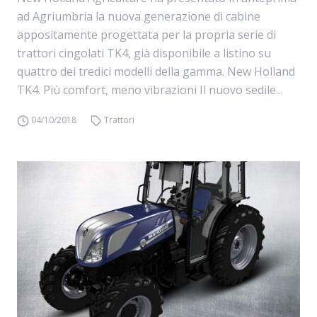
ad Agriumbria la nuova generazione di cabine
appositamente progettata per la propria serie di
trattori cingolati TK4, già disponibile a listino su
quattro dei tredici modelli della gamma. New Holland
TK4. Più comfort, meno vibrazioni Il nuovo sedile...
04/10/2018
Trattori