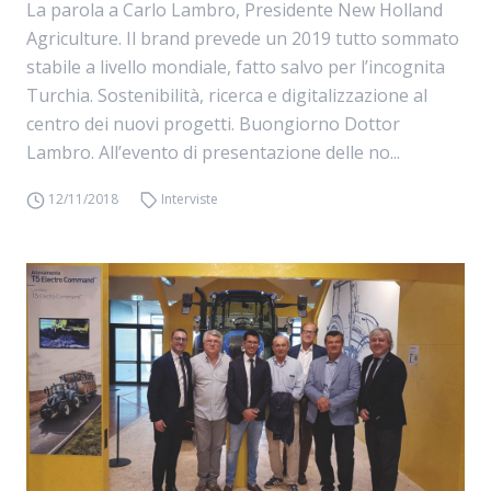
La parola a Carlo Lambro, Presidente New Holland
Agriculture. Il brand prevede un 2019 tutto sommato
stabile a livello mondiale, fatto salvo per l’incognita
Turchia. Sostenibilità, ricerca e digitalizzazione al
centro dei nuovi progetti. Buongiorno Dottor
Lambro. All’evento di presentazione delle no...
12/11/2018
Interviste