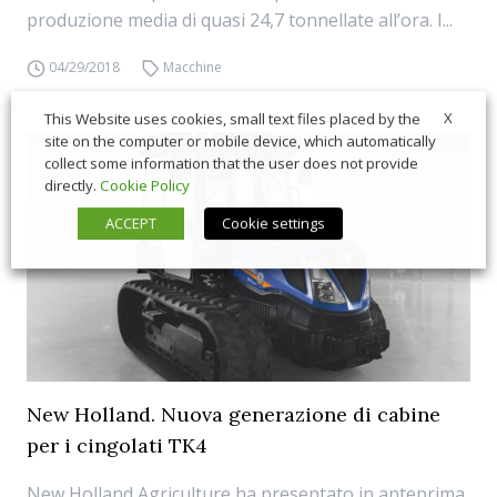
produzione media di quasi 24,7 tonnellate all’ora. I...
04/29/2018
Macchine
X
This Website uses cookies, small text files placed by the
site on the computer or mobile device, which automatically
collect some information that the user does not provide
directly.
Cookie Policy
ACCEPT
Cookie settings
New Holland. Nuova generazione di cabine
per i cingolati TK4
New Holland Agriculture ha presentato in anteprima