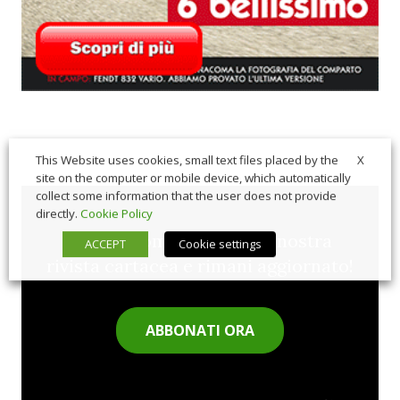
X
This Website uses cookies, small text files placed by the
site on the computer or mobile device, which automatically
collect some information that the user does not provide
directly.
Cookie Policy
Sfoglia comodamente la nostra
ACCEPT
Cookie settings
rivista cartacea e rimani aggiornato!
ABBONATI ORA