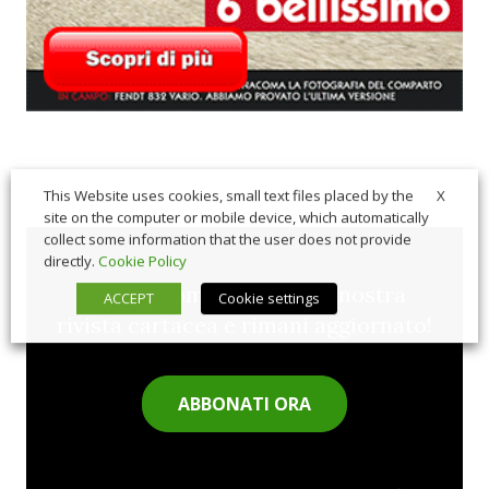
X
This Website uses cookies, small text files placed by the
site on the computer or mobile device, which automatically
collect some information that the user does not provide
directly.
Cookie Policy
Sfoglia comodamente la nostra
ACCEPT
Cookie settings
rivista cartacea e rimani aggiornato!
ABBONATI ORA