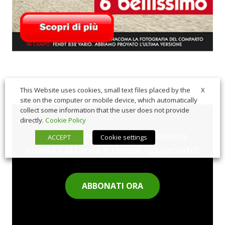
X
This Website uses cookies, small text files placed by the
site on the computer or mobile device, which automatically
collect some information that the user does not provide
directly.
Cookie Policy
Sfoglia comodamente la nostra
ACCEPT
Cookie settings
rivista cartacea e rimani aggiornato!
ABBONATI ORA