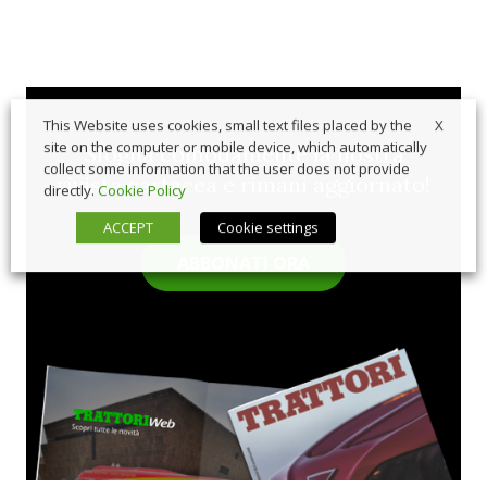
X
This Website uses cookies, small text files placed by the
site on the computer or mobile device, which automatically
Sfoglia comodamente la nostra
collect some information that the user does not provide
rivista cartacea e rimani aggiornato!
directly.
Cookie Policy
ACCEPT
Cookie settings
ABBONATI ORA