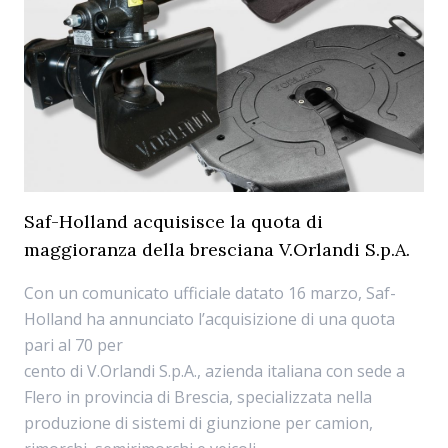
Saf-Holland acquisisce la quota di
maggioranza della bresciana V.Orlandi S.p.A.
Con un comunicato ufficiale datato 16 marzo, Saf-
Holland ha annunciato l’acquisizione di una quota
pari al 70 per
cento di V.Orlandi S.p.A., azienda italiana con sede a
Flero in provincia di Brescia, specializzata nella
produzione di sistemi di giunzione per camion,