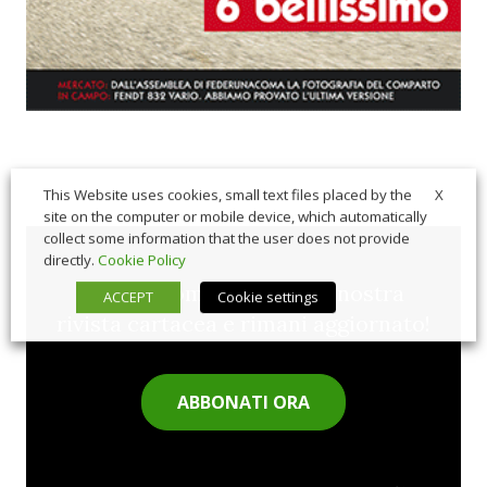
X
This Website uses cookies, small text files placed by the
site on the computer or mobile device, which automatically
collect some information that the user does not provide
directly.
Cookie Policy
Sfoglia comodamente la nostra
ACCEPT
Cookie settings
rivista cartacea e rimani aggiornato!
ABBONATI ORA