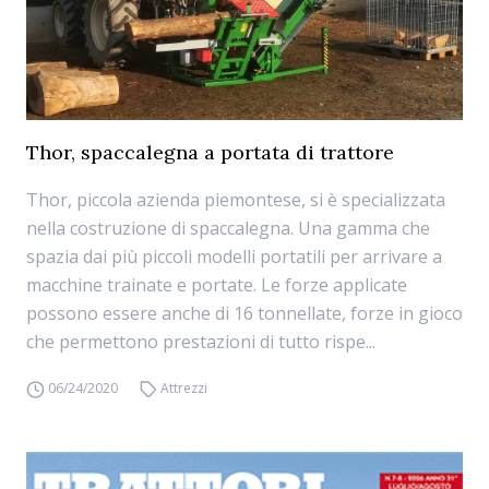
Thor, spaccalegna a portata di trattore
Thor, piccola azienda piemontese, si è specializzata
nella costruzione di spaccalegna. Una gamma che
spazia dai più piccoli modelli portatili per arrivare a
macchine trainate e portate. Le forze applicate
possono essere anche di 16 tonnellate, forze in gioco
che permettono prestazioni di tutto rispe...
06/24/2020
Attrezzi