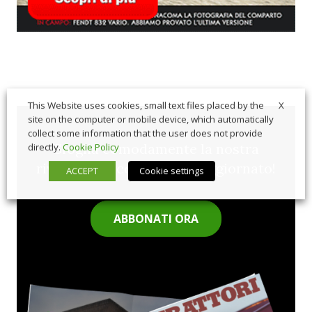
X
This Website uses cookies, small text files placed by the
site on the computer or mobile device, which automatically
collect some information that the user does not provide
Sfoglia comodamente la nostra
directly.
Cookie Policy
rivista cartacea e rimani aggiornato!
ACCEPT
Cookie settings
ABBONATI ORA