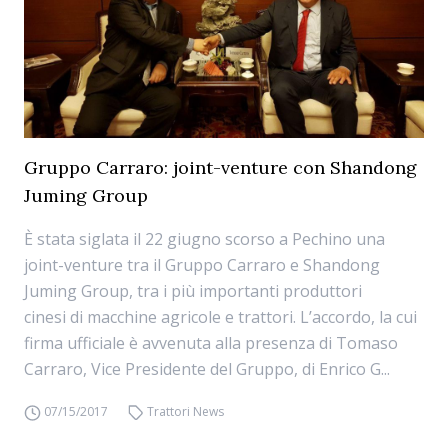
Gruppo Carraro: joint-venture con Shandong
Juming Group
È stata siglata il 22 giugno scorso a Pechino una
joint-venture tra il Gruppo Carraro e Shandong
Juming Group, tra i più importanti produttori
cinesi di macchine agricole e trattori. L’accordo, la cui
firma ufficiale è avvenuta alla presenza di Tomaso
Carraro, Vice Presidente del Gruppo, di Enrico G...
07/15/2017
Trattori News