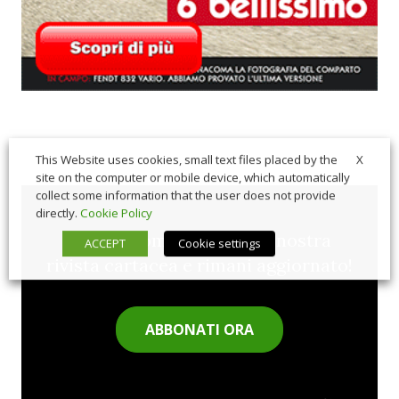
X
This Website uses cookies, small text files placed by the
site on the computer or mobile device, which automatically
collect some information that the user does not provide
directly.
Cookie Policy
Sfoglia comodamente la nostra
ACCEPT
Cookie settings
rivista cartacea e rimani aggiornato!
ABBONATI ORA