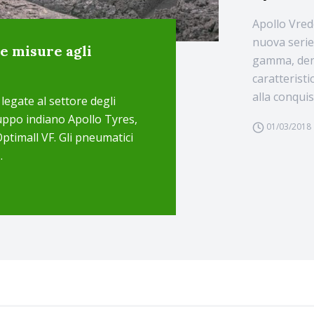
Apollo Vred
nuova serie
e misure agli
gamma, deno
caratterist
alla conquis
legate al settore degli
ruppo indiano Apollo Tyres,
01/03/2018
timall VF. Gli pneumatici
.