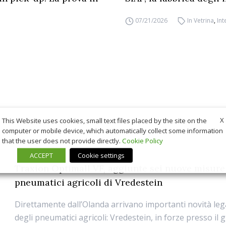
07/21/2026
In Vetrina
,
Int
X
This Website uses cookies, small text files placed by the site on the
computer or mobile device, which automatically collect some information
that the user does not provide directly.
Cookie Policy
ACCEPT
Cookie settings
Traxion Optimall VF, aggiunte sei nuove misure
pneumatici agricoli di Vredestein
Direttamente dall’Olanda arrivano importanti novità leg
degli pneumatici agricoli: Vredestein, in forze presso il