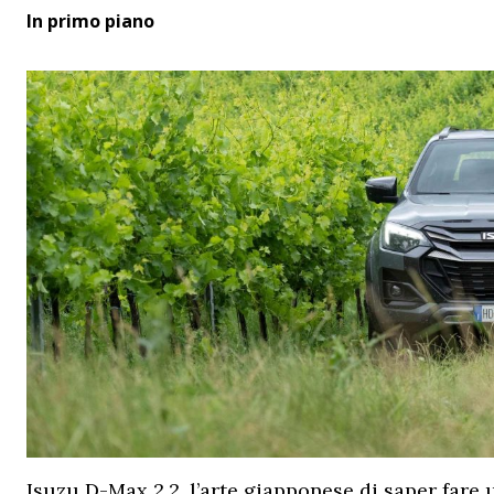
In primo piano
Isuzu D-Max 2.2, l’arte giapponese di saper fare 