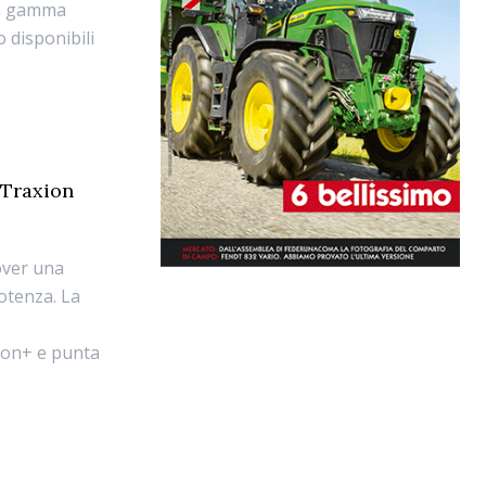
la gamma
o disponibili
 Traxion
over una
otenza. La
xion+ e punta