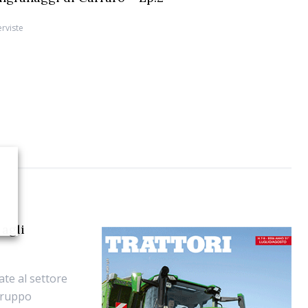
erviste
 agli
ate al settore
 gruppo