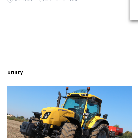
07/21/2026
In Vetrina
,
Interviste
utility