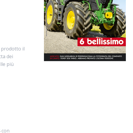
 prodotto il
tta dei
lle più
4 con