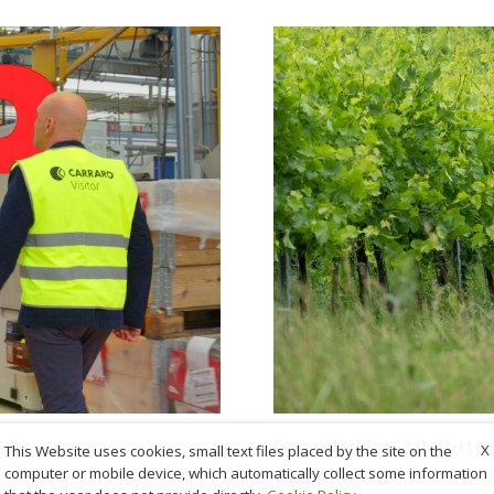
.2
Isuzu D-Max 2.2, l’arte
X
This Website uses cookies, small text files placed by the site on the
computer or mobile device, which automatically collect some information
Valpolicella