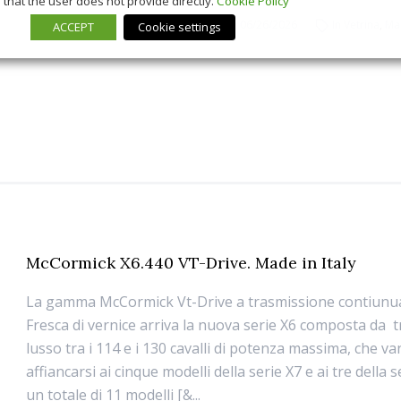
that the user does not provide directly.
Cookie Policy
06/26/2026
In Vetrina
,
Ma
ACCEPT
Cookie settings
McCormick X6.440 VT-Drive. Made in Italy
La gamma McCormick Vt-Drive a trasmissione contiunua 
Fresca di vernice arriva la nuova serie X6 composta da tre
lusso tra i 114 e i 130 cavalli di potenza massima, che v
affiancarsi ai cinque modelli della serie X7 e ai tre della 
un totale di 11 modelli [&...