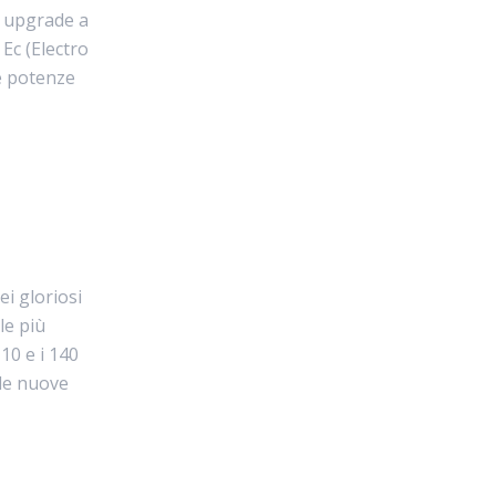
e upgrade a
Ec (Electro
e potenze
ei gloriosi
le più
10 e i 140
 le nuove