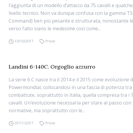
l’aggiunta di un modello d’attacco da 75 cavalli e qualch
livello tecnico. Non va dunque confusa con la gamma T5 
Command) ben più pesante e strutturata, nonostante l
verso l’alto siano le medesime così come...
10/10/2017
Prove
Landini 6-140C. Orgoglio azzurro
La serie 6 C nasce tra il 2014 e il 2015 come evoluzione d
Powermondial, collocandosi in una fascia di potenza tra 
combattute, soprattutto in Italia, quella compresa tra i 1
cavalli. Un’evoluzione necessaria per stare al passo con
normative, ma soprattutto con le...
07/11/2017
Prove