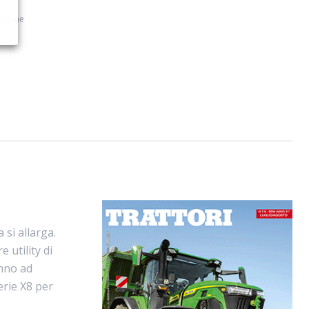
cchine
si allarga.
 utility di
anno ad
serie X8 per