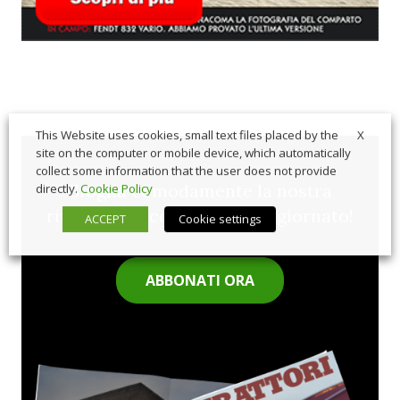
X
This Website uses cookies, small text files placed by the
site on the computer or mobile device, which automatically
collect some information that the user does not provide
Sfoglia comodamente la nostra
directly.
Cookie Policy
rivista cartacea e rimani aggiornato!
ACCEPT
Cookie settings
ABBONATI ORA