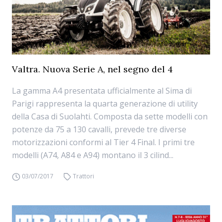
Valtra. Nuova Serie A, nel segno del 4
La gamma A4 presentata ufficialmente al Sima di
Parigi rappresenta la quarta generazione di utility
della Casa di Suolahti. Composta da sette modelli con
potenze da 75 a 130 cavalli, prevede tre diverse
motorizzazioni conformi al Tier 4 Final. I primi tre
modelli (A74, A84 e A94) montano il 3 cilind...
03/07/2017
Trattori