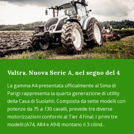
Valtra. Nuova Serie A, nel segno del 4
La gamma A4 presentata ufficialmente al Sima di
Parigi rappresenta la quarta generazione di utility
della Casa di Suolahti. Composta da sette modelli con
potenze da 75 a 130 cavalli, prevede tre diverse
motorizzazioni conformi al Tier 4 Final. I primi tre
modelli (A74, A84 e A94) montano il 3 cilind...