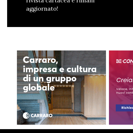
rivista cartacea e rimani
aggiornato!