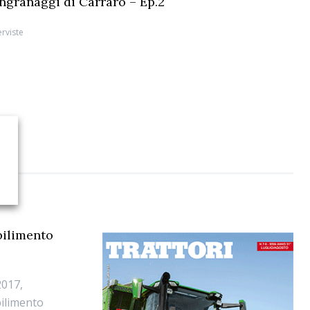
 ingranaggi di Carraro – Ep.2
erviste
bilimento
2017,
bilimento