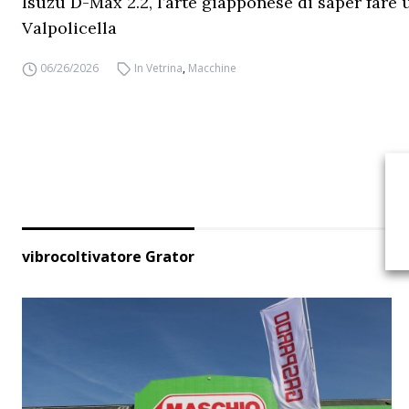
Isuzu D-Max 2.2, l’arte giapponese di saper fare 
Valpolicella
06/26/2026
In Vetrina
,
Macchine
vibrocoltivatore Grator