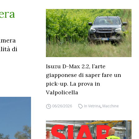
era
camera
lità di
Isuzu D-Max 2.2, l’arte
giapponese di saper fare un
pick-up. La prova in
Valpolicella
06/26/2026
In Vetrina
,
Macchine