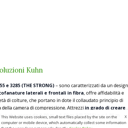
soluzioni Kuhn
255 e 3285 (THE STRONG)
– sono caratterizzati da un design
cofanature laterali e frontali in fibra
, offre affidabilità e
à di colture, che portano in dote il collaudato principio di
a della camera di compressione. Attrezzi
in grado di creare
ive che vanno da 0,80 m a 1,60 m (VB 3255) o a 1,85 m
X
This Website uses cookies, small text files placed by the site on the
computer or mobile device, which automatically collect some information