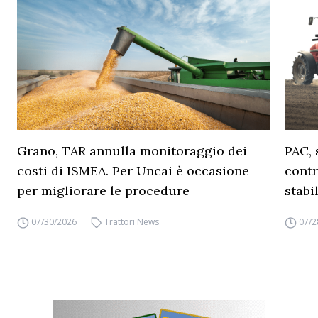
Grano, TAR annulla monitoraggio dei
PAC, 
costi di ISMEA. Per Uncai è occasione
contr
per migliorare le procedure
stabi
07/30/2026
Trattori News
07/2