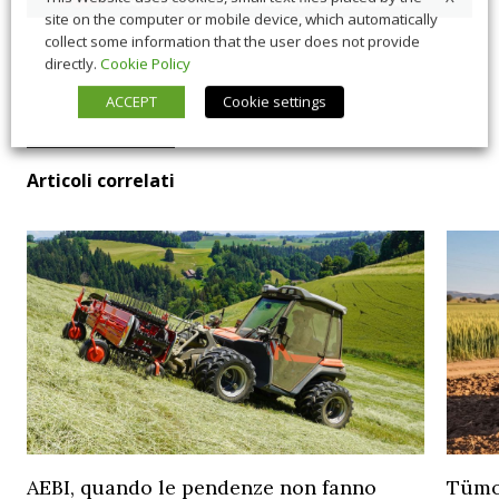
site on the computer or mobile device, which automatically
collect some information that the user does not provide
directly.
Cookie Policy
ACCEPT
Cookie settings
Articoli correlati
AEBI, quando le pendenze non fanno
Tümos