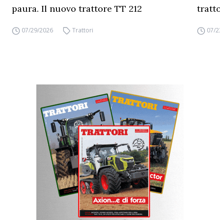
paura. Il nuovo trattore TT 212
tratt
07/29/2026
Trattori
07/2