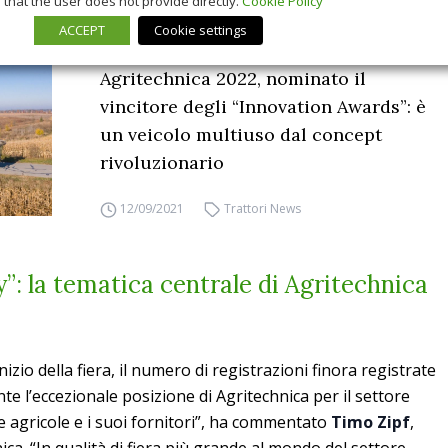
that the user does not provide directly.
Cookie Policy
ACCEPT
Cookie settings
Agritechnica 2022, nominato il
vincitore degli “Innovation Awards”: è
un veicolo multiuso dal concept
rivoluzionario
12/09/2021
Trattori News
”: la tematica centrale di Agritechnica
nizio della fiera, il numero di registrazioni finora registrate
te l’eccezionale posizione di Agritechnica per il settore
e agricole e i suoi fornitori”, ha commentato
Timo Zipf
,
ca. “In qualità di fiera più grande al mondo del settore,