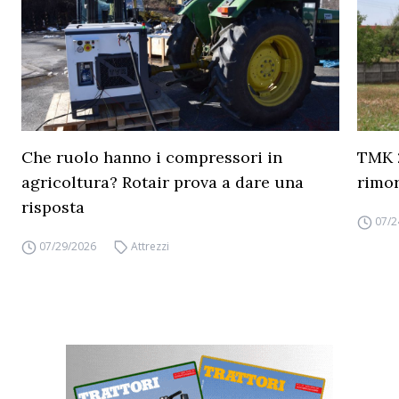
Che ruolo hanno i compressori in
TMK 2
agricoltura? Rotair prova a dare una
rimor
risposta
07/2
07/29/2026
Attrezzi