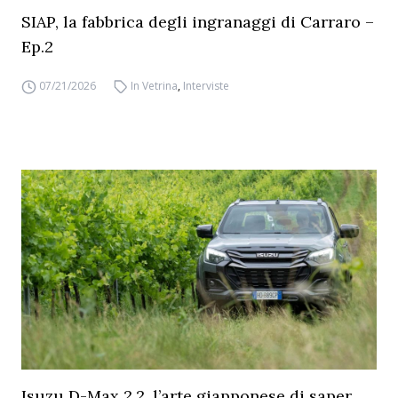
SIAP, la fabbrica degli ingranaggi di Carraro –
Ep.2
07/21/2026
In Vetrina
,
Interviste
Isuzu D-Max 2.2, l’arte giapponese di saper