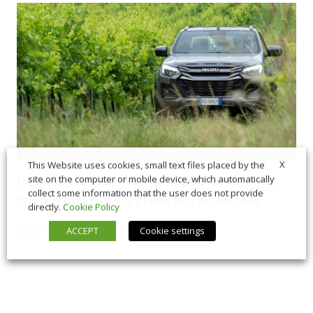
X
This Website uses cookies, small text files placed by the
Isuzu D-Max 2.2, l’arte giapponese di saper
site on the computer or mobile device, which automatically
collect some information that the user does not provide
fare un pick-up. La prova in Valpolicella
directly.
Cookie Policy
ACCEPT
Cookie settings
06/26/2026
In Vetrina
,
Macchine