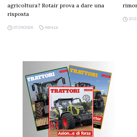
agricoltura? Rotair prova a dare una
rimor
risposta
07/2
07/29/2026
Attrezzi