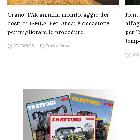
Grano, TAR annulla monitoraggio dei
John 
costi di ISMEA. Per Uncai è occasione
all’a
per migliorare le procedure
per l
temp
07/30/2026
Trattori News
07/3