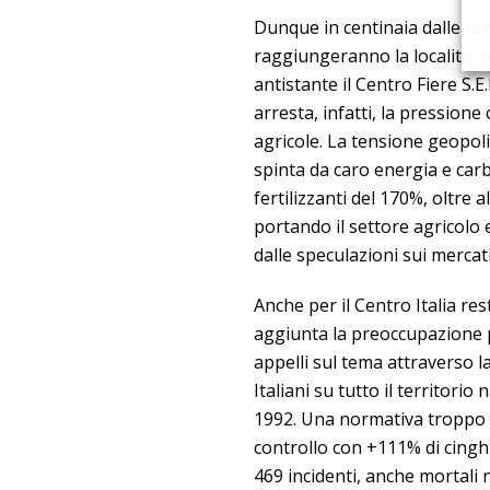
Dunque in centinaia dalle r
raggiungeranno la località pe
antistante il Centro Fiere S.E
arresta, infatti, la pression
agricole. La tensione geopoliti
spinta da caro energia e carb
fertilizzanti del 170%, oltre
portando il settore agricolo e
dalle speculazioni sui mercati
Anche per il Centro Italia res
aggiunta la preoccupazione p
appelli sul tema attraverso l
Italiani su tutto il territori
1992. Una normativa troppo d
controllo con +111% di cinghia
469 incidenti, anche mortali n