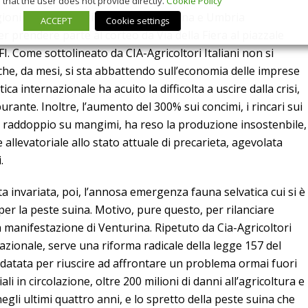
that the user does not provide directly.
Cookie Policy
egioni Abruzzo, Lazio, Marche, Toscana e Umbria
ACCEPT
Cookie settings
r prendere parte al corteo da Via della Fiera al piazzale
.FI. Come sottolineato da CIA-Agricoltori Italiani non si
e che, da mesi, si sta abbattendo sull’economia delle imprese
ca internazionale ha acuito la difficolta a uscire dalla crisi,
urante. Inoltre, l’aumento del 300% sui concimi, i rincari sui
 al raddoppio su mangimi, ha reso la produzione insostenbile,
 allevatoriale allo stato attuale di precarieta, agevolata
.
ta invariata, poi, l’annosa emergenza fauna selvatica cui si è
er la peste suina. Motivo, pure questo, per rilanciare
a manifestazione di Venturina. Ripetuto da Cia-Agricoltori
o nazionale, serve una riforma radicale della legge 157 del
atata per riuscire ad affrontare un problema ormai fuori
li in circolazione, oltre 200 milioni di danni all’agricoltura e
egli ultimi quattro anni, e lo spretto della peste suina che