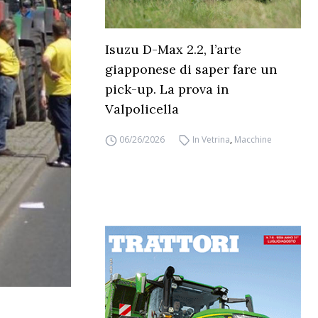
Isuzu D-Max 2.2, l’arte
giapponese di saper fare un
pick-up. La prova in
Valpolicella
06/26/2026
In Vetrina
,
Macchine