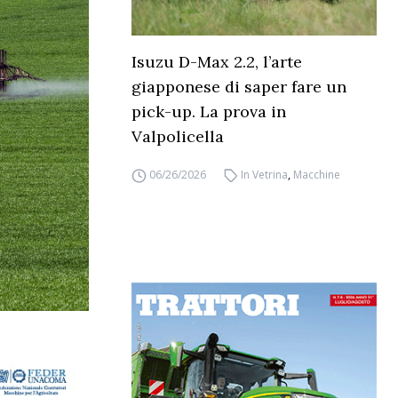
Isuzu D-Max 2.2, l’arte
giapponese di saper fare un
pick-up. La prova in
Valpolicella
06/26/2026
In Vetrina
,
Macchine