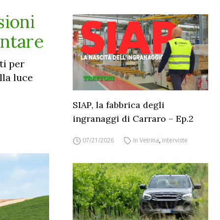
sioni
entare
ti per
lla luce
SIAP, la fabbrica degli
ingranaggi di Carraro – Ep.2
07/21/2026
In Vetrina
,
Interviste