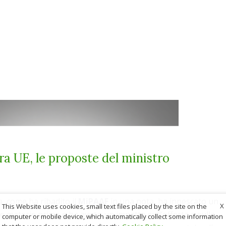
ra UE, le proposte del ministro
a, come ha ribadito il
MiPAAF
in una nota, ha innescato un
X
This Website uses cookies, small text files placed by the site on the
e materie prime e ha avuto un impatto sull’offerta e sulla
computer or mobile device, which automatically collect some information