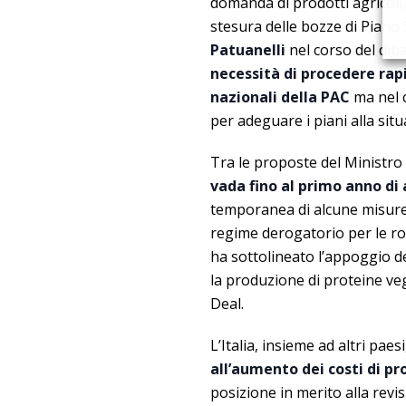
domanda di prodotti agricoli,
stesura delle bozze di Piano S
Patuanelli
nel corso del diba
necessità di procedere rap
nazionali della PAC
ma nel 
per adeguare i piani alla situ
Tra le proposte del Ministro
vada fino al primo anno di
temporanea di alcune misure 
regime derogatorio per le rota
ha sottolineato l’appoggio d
la produzione di proteine v
Deal.
L’Italia, insieme ad altri pae
all’aumento dei costi di pr
posizione in merito alla revis