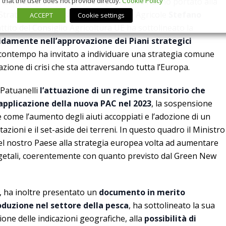
that the user does not provide directly.
Cookie Policy
 cambiando, di fatto, i presupposti che hanno portato alla
trategico. Il Ministro delle Politiche Agricole
Stefano
ACCEPT
Cookie settings
ttito del Consiglio Agricoltura UE ha sottolineato la
idamente nell’approvazione dei Piani strategici
contempo ha invitato a individuare una strategia comune
azione di crisi che sta attraversando tutta l’Europa.
 Patuanelli
l’attuazione di un regime transitorio che
 applicazione della nuova PAC nel 2023
, la sospensione
come l’aumento degli aiuti accoppiati e l’adozione di un
zioni e il set-aside dei terreni. In questo quadro il Ministro
el nostro Paese alla strategia europea volta ad aumentare
egetali, coerentemente con quanto previsto dal Green New
si, ha inoltre presentato un
documento in merito
oduzione nel settore della pesca
, ha sottolineato la sua
ione delle indicazioni geografiche, alla
possibilità di