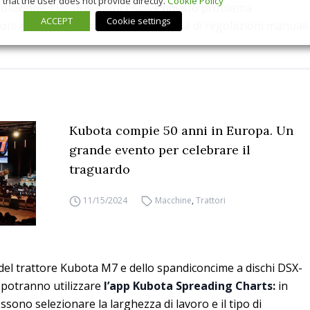
that the user does not provide directly.
Cookie Policy
 soluzione TIM di Kubota risolve questo problema
ACCEPT
Cookie settings
ni essenziali, riducendo la necessità di regolazioni manuali.
Kubota compie 50 anni in Europa. Un
grande evento per celebrare il
traguardo
11/15/2024
Macchine
,
Trattori
del trattore Kubota M7 e dello spandiconcime a dischi DSX-
potranno utilizzare
l’app Kubota Spreading Charts:
in
ono selezionare la larghezza di lavoro e il tipo di