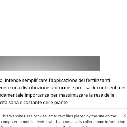
 intende semplificare l’applicazione dei fertilizzanti
tenere una distribuzione uniforme e precisa dei nutrienti nei
ondamentale importanza per massimizzare la resa delle
cita sana e costante delle piante.
enti regolavano manualmente le impostazioni chiave degli
X
This Website uses cookies, small text files placed by the site on the
computer or mobile device, which automatically collect some information
iando spazio all’errore umano, che poteva compromettere la