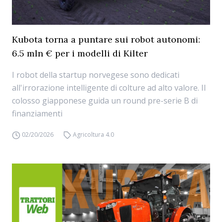
Kubota torna a puntare sui robot autonomi:
6.5 mln € per i modelli di Kilter
I robot della startup norvegese sono dedicati
all'irrorazione intelligente di colture ad alto valore. Il
colosso giapponese guida un round pre-serie B di
finanziamenti
02/20/2026
Agricoltura 4.0