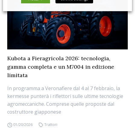
Kubota a Fieragricola 2026: tecnologia,
gamma completa e un M7004 in edizione
limitata
In programma a Veronafiere dal 4 al 7 febbraio, la
kermesse punterà i riflettori sulle ultime tecnologie
agromeccaniche. Comprese quelle proposte dal
costruttore giapponese
01/20/2026
Trattori