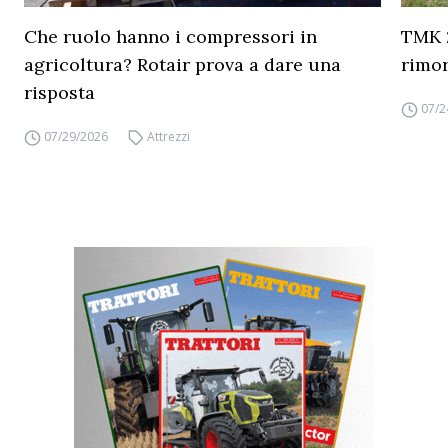
Che ruolo hanno i compressori in
TMK 2
agricoltura? Rotair prova a dare una
rimor
risposta
07/2
07/29/2026
Attrezzi