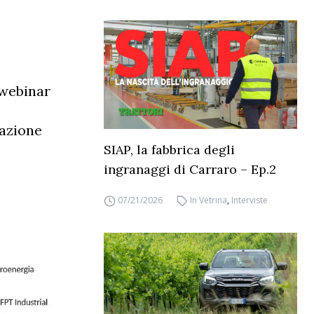
 webinar
zazione
SIAP, la fabbrica degli
ingranaggi di Carraro – Ep.2
07/21/2026
In Vetrina
,
Interviste