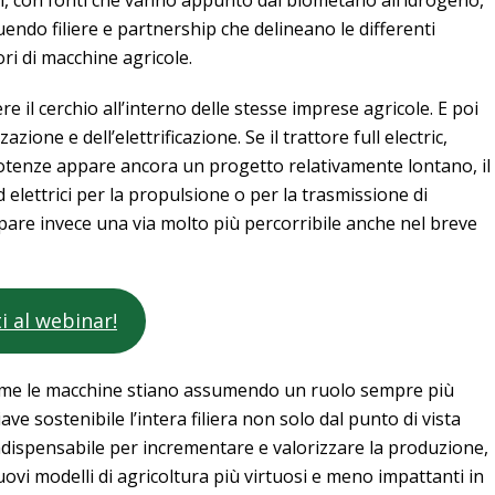
, con fonti che vanno appunto dal biometano all’idrogeno,
uendo filiere e partnership che delineano le differenti
ori di macchine agricole.
re il cerchio all’interno delle stesse imprese agricole. E poi
zzazione e dell’elettrificazione. Se il trattore full electric,
otenze appare ancora un progetto relativamente lontano, il
 elettrici per la propulsione o per la trasmissione di
pare invece una via molto più percorribile anche nel breve
ti al webinar!
 come le macchine stiano assumendo un ruolo sempre più
ave sostenibile l’intera filiera non solo dal punto di vista
, indispensabile per incrementare e valorizzare la produzione,
vi modelli di agricoltura più virtuosi e meno impattanti in