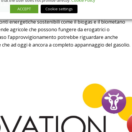
that the user does not provide directly.
Cookie Policy
ti al webinar!
ACCEPT
Cookie settings
 fonti energetiche sostenibili come il biogas e il biometano
ende agricole che possono fungere da erogatrici o
mo caso l’approvvigionamento potrebbe riguardare anche
e che ad oggi è ancora a completo appannaggio del gasolio.